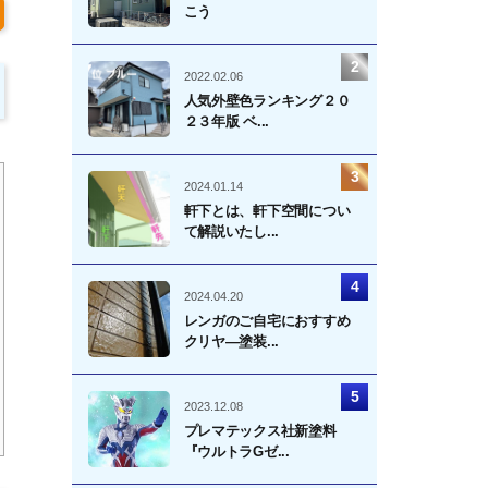
こう
2022.02.06
人気外壁色ランキング２０
２３年版 ベ...
2024.01.14
軒下とは、軒下空間につい
て解説いたし...
2024.04.20
レンガのご自宅におすすめ
クリヤ―塗装...
2023.12.08
プレマテックス社新塗料
『ウルトラGゼ...