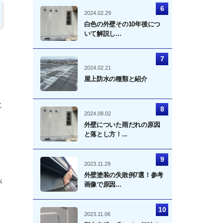
2024.02.29
白色の外壁その10年後につ
いて解説し...
2024.02.21
屋上防水の種類と紹介
に
2024.08.02
外壁についた雨だれの原因
と落とし方！...
2023.11.29
外壁塗装の失敗例7選！参考
が
画像で原因...
2023.11.06