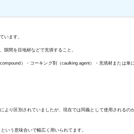
ています。
、隙間を目地材などで充填すること。
ompound）・コーキング剤（caulking agent）・充填材または単
途により区別されていましたが、現在では同義として使用されるの
める」という意味合いで幅広く用いられてます。