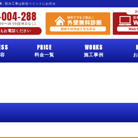
工事, 防水工事は鈴吉ペイントにお任せ
-004-288
:00〜18:00(定休日なし)
もお電話ください
ESS
PRICE
WORKS
容
料金一覧
施工事例
お