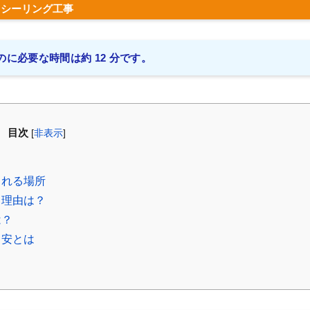
シーリング工事
に必要な時間は約 12 分です。
目次
[
非表示
]
される場所
る理由は？
は？
目安とは