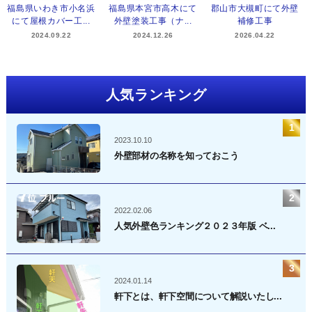
福島県いわき市小名浜
福島県本宮市高木にて
郡山市大槻町にて外壁
にて屋根カバー工...
外壁塗装工事（ナ...
補修工事
2024.09.22
2024.12.26
2026.04.22
人気ランキング
2023.10.10
外壁部材の名称を知っておこう
2022.02.06
人気外壁色ランキング２０２３年版 ベ...
2024.01.14
軒下とは、軒下空間について解説いたし...