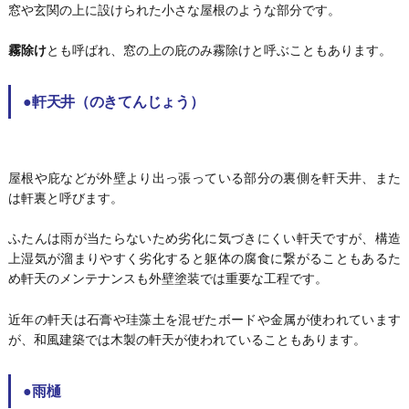
窓や玄関の上に設けられた小さな屋根のような部分です。
霧除け
とも呼ばれ、窓の上の庇のみ霧除けと呼ぶこともあります。
●軒天井（のきてんじょう）
屋根や庇などが外壁より出っ張っている部分の裏側を軒天井、また
は軒裏と呼びます。
ふたんは雨が当たらないため劣化に気づきにくい軒天ですが、構造
上湿気が溜まりやすく劣化すると躯体の腐食に繋がることもあるた
め軒天のメンテナンスも外壁塗装では重要な工程です。
近年の軒天は石膏や珪藻土を混ぜたボードや金属が使われています
が、和風建築では木製の軒天が使われていることもあります。
●雨樋