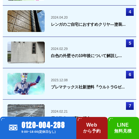
2024.04.20
レンガのご自宅におすすめクリヤ―塗装...
2024.02.29
白色の外壁その10年後について解説し...
2023.12.08
プレマテックス社新塗料『ウルトラGゼ...
2024.02.21
屋上防水の種類と紹介
0120-004-288
Web
LINE
から予約
無料見積
9:00~18:00(定休日なし)