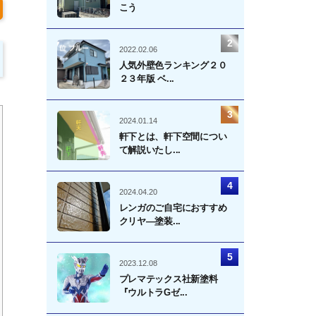
こう
2022.02.06
人気外壁色ランキング２０
２３年版 ベ...
2024.01.14
軒下とは、軒下空間につい
て解説いたし...
2024.04.20
レンガのご自宅におすすめ
クリヤ―塗装...
2023.12.08
プレマテックス社新塗料
『ウルトラGゼ...