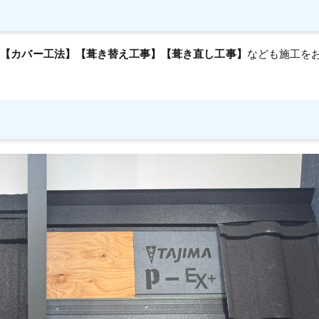
が
【カバー工法】【葺き替え工事】【葺き直し工事】
なども施工を
り