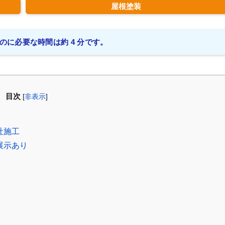
屋根塗装
のに必要な時間は約 4 分です。
目次
[
非表示
]
社施工
展示あり