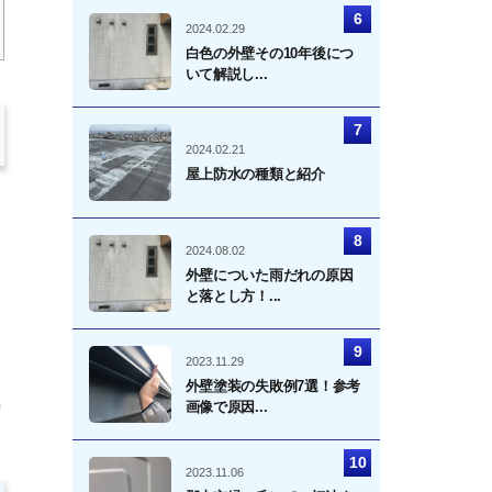
2024.02.29
白色の外壁その10年後につ
いて解説し...
2024.02.21
屋上防水の種類と紹介
2024.08.02
外壁についた雨だれの原因
と落とし方！...
2023.11.29
外壁塗装の失敗例7選！参考
画像で原因...
り
2023.11.06