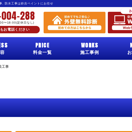
工事, 防水工事は鈴吉ペイントにお任せ
-004-288
:00〜18:00(定休日なし)
もお電話ください
ESS
PRICE
WORKS
容
料金一覧
施工事例
お
装工事