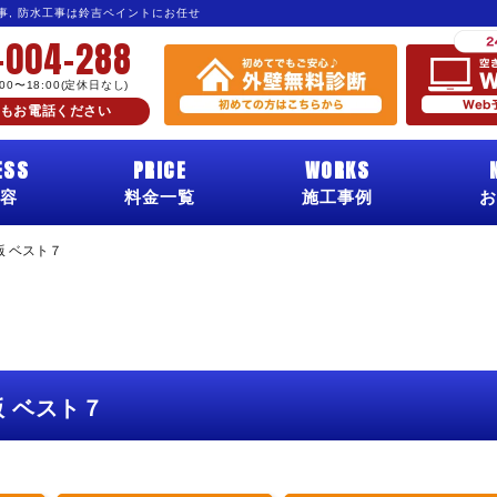
工事, 防水工事は鈴吉ペイントにお任せ
-004-288
:00〜18:00(定休日なし)
もお電話ください
ESS
PRICE
WORKS
容
料金一覧
施工事例
お
 ベスト７
 ベスト７