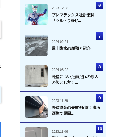
2023.12.08
プレマテックス社新塗料
『ウルトラGゼ...
2024.02.21
屋上防水の種類と紹介
は
2024.08.02
外壁についた雨だれの原因
と落とし方！...
2023.11.29
外壁塗装の失敗例7選！参考
画像で原因...
2023.11.06