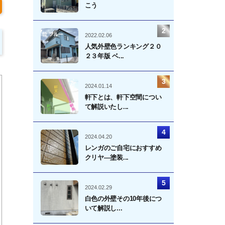
こう
2022.02.06
人気外壁色ランキング２０
２３年版 ベ...
2024.01.14
軒下とは、軒下空間につい
て解説いたし...
2024.04.20
レンガのご自宅におすすめ
クリヤ―塗装...
2024.02.29
白色の外壁その10年後につ
いて解説し...