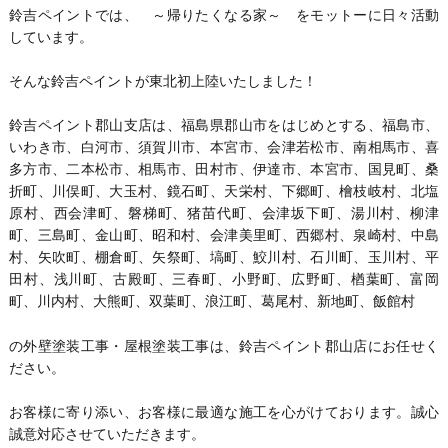
鈴吉ペイントでは、 ～帰りたくなる家～ をモットーに日々活動
しています。
そんな鈴吉ペイントが東北初上陸いたしました！
鈴吉ペイント郡山支店は、福島県郡山市をはじめとする、福島市、
いわき市、白河市、須賀川市、本宮市、会津若松市、南相馬市、喜
多方市、二本松市、相馬市、田村市、伊達市、本宮市、国見町、桑
折町、川俣町、大玉村、鏡石町、天栄村、下郷町、檜枝岐村、北塩
原村、西会津町、磐梯町、猪苗代町、会津坂下町、湯川村、柳津
町、三島町、金山町、昭和村、会津美里町、西郷村、泉崎村、中島
村、矢吹町、棚倉町、矢祭町、塙町、鮫川村、石川町、玉川村、平
田村、浅川町、古殿町、三春町、小野町、広野町、楢葉町、富岡
町、川内村、大熊町、双葉町、浪江町、葛尾村、新地町、飯館村
の外壁塗装工事・屋根塗装工事は、鈴吉ペイント郡山店にお任せく
ださい。
お客様に寄り添い、お客様に最適な施工を心がけております。誠心
誠意対応させていただきます。