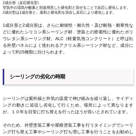
2成分形（反応硬化型）
空気中の湿気や酸素と別途用意した硬化剤と混ぜることで反応し硬化します。
2成分型は1成分形と、基剤と硬化剤を混合し反応により硬化します。
1成分形と2成分形は、さらに耐候性・耐久性・及び耐熱・耐寒性な
どに優れたシリコン系シーリング材、塗装との密着性に優れたポリ
ウレタン系シーリング材、ALC（軽量気泡コンクリート）と呼ばれ
る外壁パネルによく使われるアクリル系シーリング材など、成分に
よって約15種類に分けられます。
シーリングの劣化の時期
シーリングは紫外線と外気の温度で伸び縮みを繰り返し、サイディ
ングの動きに追従し劣化して行くため、場所によって異なります
が、１０年を目安に打ち替えを行ったほうが良いとされています。
そのため、外壁塗装工事や屋根塗装工事を行うタイミングでシーリ
ング打ち替え工事やシーリング打ち増し工事を行うことをお勧めし