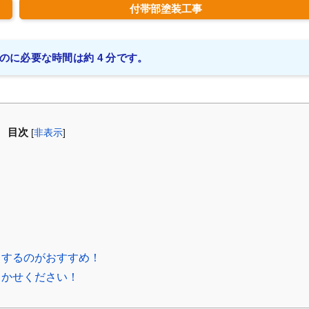
付帯部塗装工事
のに必要な時間は約 4 分です。
目次
[
非表示
]
スするのがおすすめ！
まかせください！