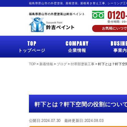
福島県郡山市の外壁塗装, 屋根塗装, 屋根葺き替え工事, シーリング
0120
福島県郡山市の外壁塗装は鈴吉ペイント
受付時間: 09
お気軽にいつで
TOP
COMPANY
BUSIN
トップページ
企業情報
事業内
TOP
>
新着情報
>
ブログ
>
付帯部塗装工事
>
軒下とは？軒下空
軒下とは？軒下空間の役割につい
公開日:2024.07.30 最終更新日:2024.08.03