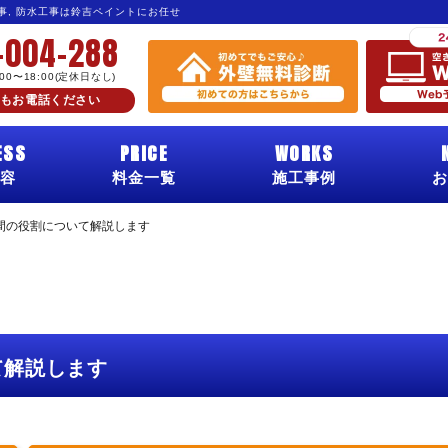
工事, 防水工事は鈴吉ペイントにお任せ
-004-288
:00〜18:00(定休日なし)
もお電話ください
ESS
PRICE
WORKS
容
料金一覧
施工事例
お
間の役割について解説します
て解説します