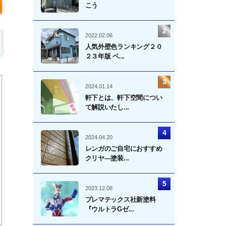
こう
2022.02.06
人気外壁色ランキング２０
２３年版 ベ...
2024.01.14
軒下とは、軒下空間につい
て解説いたし...
2024.04.20
レンガのご自宅におすすめ
クリヤ―塗装...
2023.12.08
プレマテックス社新塗料
『ウルトラGゼ...