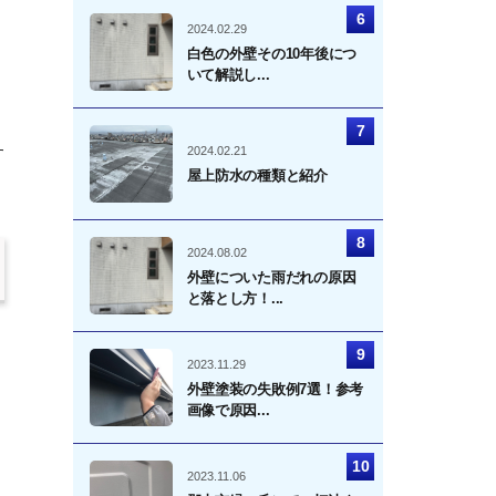
2024.02.29
白色の外壁その10年後につ
いて解説し...
す
2024.02.21
屋上防水の種類と紹介
2024.08.02
外壁についた雨だれの原因
と落とし方！...
2023.11.29
外壁塗装の失敗例7選！参考
画像で原因...
2023.11.06