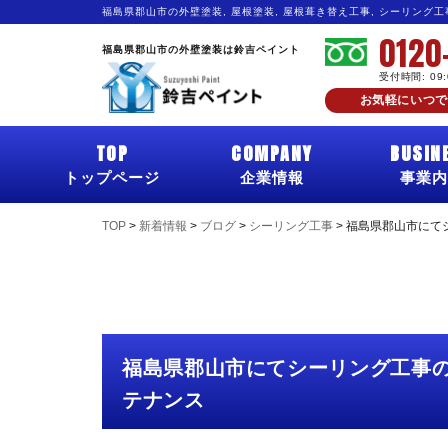
福島県郡山市の外壁塗装, 屋根塗装, 屋根葺き替え工事, シーリング
0120
福島県郡山市の外壁塗装は鈴吉ペイント
受付時間: 09
お気軽にいつで
TOP
COMPANY
BUSIN
トップページ
企業情報
事業内
TOP
>
新着情報
>
ブログ
>
シーリング工事
>
福島県郡山市にて
福島県郡山市にてシーリング工事
テナンス