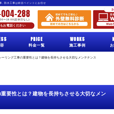
工事, 防水工事は鈴吉ペイントにお任せ
-004-288
:00〜18:00(定休日なし)
もお電話ください
ESS
PRICE
WORKS
容
料金一覧
施工事例
お
シーリング工事の重要性とは？建物を長持ちさせる大切なメンテナンス
の重要性とは？建物を長持ちさせる大切なメン