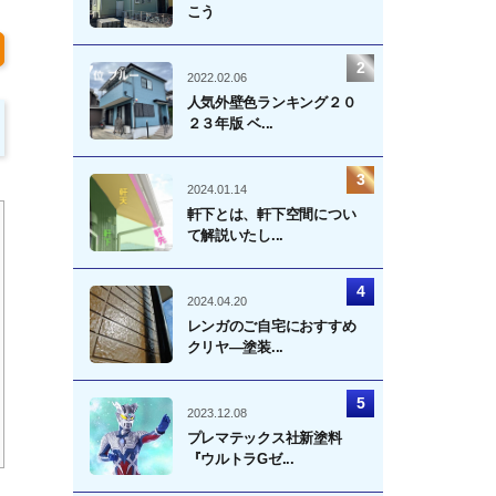
こう
2022.02.06
人気外壁色ランキング２０
２３年版 ベ...
2024.01.14
軒下とは、軒下空間につい
て解説いたし...
2024.04.20
レンガのご自宅におすすめ
クリヤ―塗装...
2023.12.08
プレマテックス社新塗料
『ウルトラGゼ...