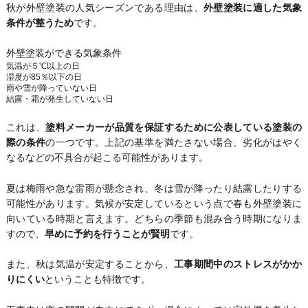
秋が外壁塗装の人気シーズンである理由は、
外壁塗装に適した気象
条件が整うため
です。
外壁塗装ができる気象条件
気温が５℃以上の日
湿度が85％以下の日
雨や雪が降っていない日
結露・霜が発生していない日
これは、
塗料メーカーが品質を保証するために公表している塗装の
際の条件
の一つです。上記の基準を満たさない場合、劣化がはやく
なるなどの不具合が起こる可能性があります。
夏は梅雨や急な雷雨が懸念され、冬は雪が降ったり結露したりする
可能性があります。気候が安定しているという点で春も外壁塗装に
向いている時期と言えます。どちらの季節も混み合う時期になりま
すので、
早めに予約を行うことが賢明
です。
また、秋は気温が安定することから、
工事期間中のストレスがかか
りにくい
ということも特徴です。