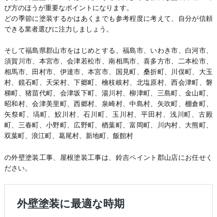
び方のほうが重要なポイントになります。
どの季節に塗装するかはあくまでも参考程度に考えて、自分が信頼
できる業者選びに注力しましょう。
そして福島県郡山市をはじめとする、福島市、いわき市、白河市、
須賀川市、本宮市、会津若松市、南相馬市、喜多方市、二本松市、
相馬市、田村市、伊達市、本宮市、国見町、桑折町、川俣町、大玉
村、鏡石町、天栄村、下郷町、檜枝岐村、北塩原村、西会津町、磐
梯町、猪苗代町、会津坂下町、湯川村、柳津町、三島町、金山町、
昭和村、会津美里町、西郷村、泉崎村、中島村、矢吹町、棚倉町、
矢祭町、塙町、鮫川村、石川町、玉川村、平田村、浅川町、古殿
町、三春町、小野町、広野町、楢葉町、富岡町、川内村、大熊町、
双葉町、浪江町、葛尾村、新地町、飯館村
の外壁塗装工事、屋根塗装工事は、鈴吉ペイント郡山店にお任せく
ださい。