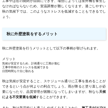
工事中は窓の開閉が自由にできず、場合によっては室外機を養生し
なければならないため、室温調整が難しくなります。過ごしやすい
秋の気候下では、このようなストレスを低減することもできるでし
ょう。
秋に外壁塗装をするメリット
秋に外壁塗装を行うメリットとして以下の事柄が挙げられます。
メリット
気候が安定するため、計画通りに工期が進む
工事中特有のストレスを低減できる
日照時間も十分に取れる
秋は気候が安定すること、スケジュール通りに工事を進めることが
できるという点が何よりの利点でしょう。雨が降ると塗り直しが必
要になったり、品質管理が困難になってしまいますが、秋なら
天候
による不安要素を低減
することができます。
また、秋は気温的にも過ごしやすくなることから、
施工主だけでは