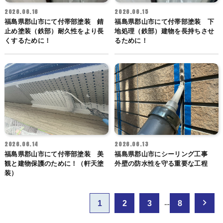
2026.06.16
2026.06.15
福島県郡山市にて付帯部塗装 錆
福島県郡山市にて付帯部塗装 下
止め塗装（鉄部）耐久性をより長
地処理（鉄部）建物を長持ちさせ
くするために！
るために！
2026.06.14
2026.06.13
福島県郡山市にて付帯部塗装 美
福島県郡山市にシーリング工事
観と建物保護のために！（軒天塗
外壁の防水性を守る重要な工程
装）
投
1
2
3
8
…
稿
の