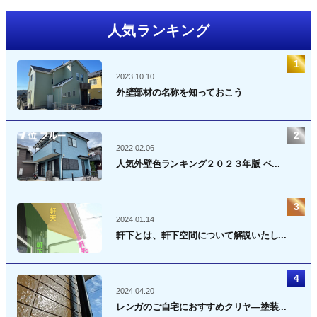
ペ
人気ランキング
ー
ジ
送
2023.10.10
り
外壁部材の名称を知っておこう
2022.02.06
人気外壁色ランキング２０２３年版 ベ...
2024.01.14
軒下とは、軒下空間について解説いたし...
2024.04.20
レンガのご自宅におすすめクリヤ―塗装...