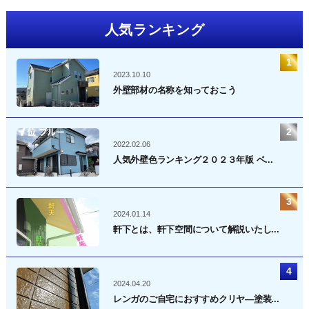
ペ
人気ランキング
ー
ジ
送
2023.10.10
り
外壁部材の名称を知っておこう
2022.02.06
人気外壁色ランキング２０２３年版 ベ...
2024.01.14
軒下とは、軒下空間について解説いたし...
2024.04.20
レンガのご自宅におすすめクリヤ―塗装...