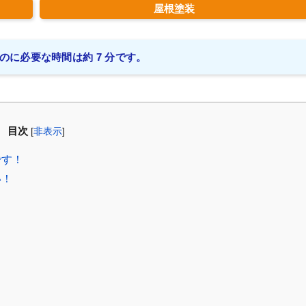
屋根塗装
のに必要な時間は約 7 分です。
目次
[
非表示
]
です！
い！