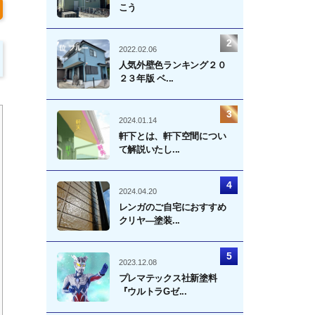
こう
2022.02.06
人気外壁色ランキング２０
２３年版 ベ...
2024.01.14
軒下とは、軒下空間につい
て解説いたし...
2024.04.20
レンガのご自宅におすすめ
クリヤ―塗装...
2023.12.08
プレマテックス社新塗料
『ウルトラGゼ...