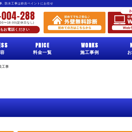
工事, 防水工事は鈴吉ペイントにお任せ
-004-288
:00〜18:00(定休日なし)
もお電話ください
ESS
PRICE
WORKS
容
料金一覧
施工事例
お
装工事