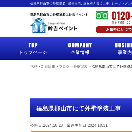
福島県郡山市の外壁塗装, 屋根塗装, 屋根葺き替え工事, シーリング
0120
福島県郡山市の外壁塗装は鈴吉ペイント
受付時間: 09
お気軽にいつで
TOP
COMPANY
BUSIN
トップページ
企業情報
事業内
TOP
>
新着情報
>
ブログ
>
外壁塗装
>
福島県郡山市にて外壁塗
福島県郡山市にて外壁塗装工事
公開日:2024.10.28 最終更新日:2024.10.31