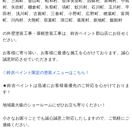
町、三島町、金山町、昭和村、会津美里町、西郷村、泉崎村、中島
村、矢吹町、棚倉町、矢祭町、塙町、鮫川村、石川町、玉川村、平
田村、浅川町、古殿町、三春町、小野町、広野町、楢葉町、富岡
町、川内村、大熊町、双葉町、浪江町、葛尾村、新地町、飯館村
の外壁塗装工事・屋根塗装工事は、鈴吉ペイント郡山店にお任せく
ださい。
お客様に寄り添い、お客様に最適な施工を心がけております。誠心
誠意対応させていただきます。
◇鈴吉ペイント限定の塗装メニューはこちら！
★鈴吉ペイントは迅速にお客様最優先のご対応を心がけておりま
す！
地域最大級のショールームにぜひお立ち寄りください！
小さなお困りごとでも誠心誠意ご対応したしますので、ご気軽にご
連絡ください。