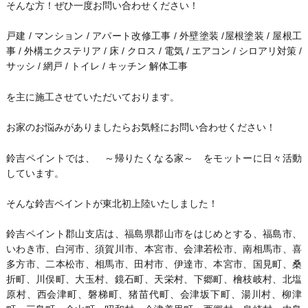
そんな方！ぜひ一度お問い合わせください！
戸建 / マンション / アパート改修工事 / 外壁塗装 /屋根塗装 / 屋根工
事 / 外構エクステリア / 床 / クロス / 電気 / エアコン / シロアリ対策 /
サッシ / 網戸 / トイレ / キッチン 解体工事
を主に施工させていただいております。
お家のお悩みがありましたらお気軽にお問い合わせください！
鈴吉ペイントでは、 ～帰りたくなる家～ をモットーに日々活動
しています。
そんな鈴吉ペイントが東北初上陸いたしました！
鈴吉ペイント郡山支店は、福島県郡山市をはじめとする、福島市、
いわき市、白河市、須賀川市、本宮市、会津若松市、南相馬市、喜
多方市、二本松市、相馬市、田村市、伊達市、本宮市、国見町、桑
折町、川俣町、大玉村、鏡石町、天栄村、下郷町、檜枝岐村、北塩
原村、西会津町、磐梯町、猪苗代町、会津坂下町、湯川村、柳津