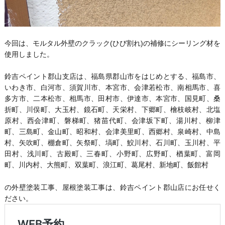
今回は、モルタル外壁のクラック(ひび割れ)の補修にシーリング材を
使用しました。
鈴吉ペイント郡山支店は、福島県郡山市をはじめとする、福島市、
いわき市、白河市、須賀川市、本宮市、会津若松市、南相馬市、喜
多方市、二本松市、相馬市、田村市、伊達市、本宮市、国見町、桑
折町、川俣町、大玉村、鏡石町、天栄村、下郷町、檜枝岐村、北塩
原村、西会津町、磐梯町、猪苗代町、会津坂下町、湯川村、柳津
町、三島町、金山町、昭和村、会津美里町、西郷村、泉崎村、中島
村、矢吹町、棚倉町、矢祭町、塙町、鮫川村、石川町、玉川村、平
田村、浅川町、古殿町、三春町、小野町、広野町、楢葉町、富岡
町、川内村、大熊町、双葉町、浪江町、葛尾村、新地町、飯館村
の外壁塗装工事、屋根塗装工事は、鈴吉ペイント郡山店にお任せく
ださい。