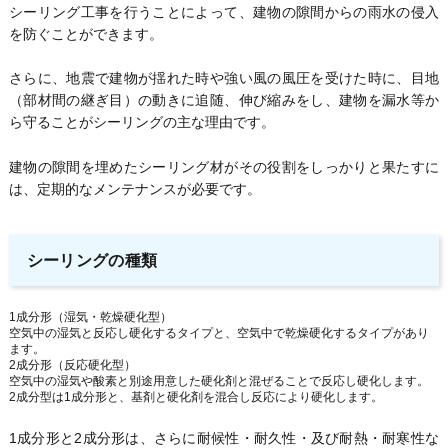
シーリング工事を行うことによって、建物の隙間からの雨水の侵入
を防ぐことができます。
さらに、地震で建物が揺れた時や強い風の風圧を受けた時に、目地
（部材間の継ぎ目）の動きに追随、伸び縮みをし、建物を漏水等か
ら守ることがシーリングの主な理由です。
建物の隙間を埋めたシーリング材がその役割をしっかりと果たすに
は、定期的なメンテナンスが必要です。
シーリングの種類
1成分形（湿気・乾燥硬化型）
空気中の湿気と反応し硬化するタイプと、空気中で乾燥硬化するタイプがあり
ます。
2成分形（反応硬化型）
空気中の湿気や酸素と別途用意した硬化剤と混ぜることで反応し硬化します。
2成分型は1成分形と、基剤と硬化剤を混合し反応により硬化します。
1成分形と2成分形は、さらに耐候性・耐久性・及び耐熱・耐寒性な