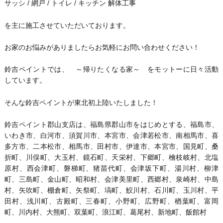
サッシ / 網戸 / トイレ / キッチン 解体工事
を主に施工させていただいております。
お家のお悩みがありましたらお気軽にお問い合わせください！
鈴吉ペイントでは、 ～帰りたくなる家～ をモットーに日々活動
しています。
そんな鈴吉ペイントが東北初上陸いたしました！
鈴吉ペイント郡山支店は、福島県郡山市をはじめとする、福島市、
いわき市、白河市、須賀川市、本宮市、会津若松市、南相馬市、喜
多方市、二本松市、相馬市、田村市、伊達市、本宮市、国見町、桑
折町、川俣町、大玉村、鏡石町、天栄村、下郷町、檜枝岐村、北塩
原村、西会津町、磐梯町、猪苗代町、会津坂下町、湯川村、柳津
町、三島町、金山町、昭和村、会津美里町、西郷村、泉崎村、中島
村、矢吹町、棚倉町、矢祭町、塙町、鮫川村、石川町、玉川村、平
田村、浅川町、古殿町、三春町、小野町、広野町、楢葉町、富岡
町、川内村、大熊町、双葉町、浪江町、葛尾村、新地町、飯館村