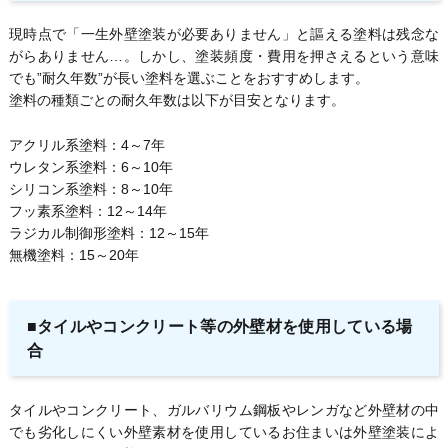
現時点で「一生外壁塗装が必要ありません」と謳える塗料は残念な
がらありません…。しかし、塗装頻度・費用を押さえるという意味
でも”耐久年数”が長い塗料を選ぶことをおすすめします。
塗料の種類ごとの耐久年数は以下が目安となります。
アクリル系塗料：4～7年
ウレタン系塗料：6～10年
シリコン系塗料：8～10年
フッ素系塗料：12～14年
ラジカル制御形塗料：12～15年
無機塗料：15～20年
■タイルやコンクリート等の外壁材を使用している場
合
タイルやコンクリート、ガルバリウム鋼板やレンガなど外壁材の中
でも劣化しにくい外壁素材を使用しているお住まいは外壁塗装によ