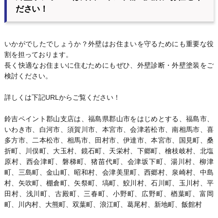
ださい！
いかがでしたでしょうか？外壁はお住まいを守るためにも重要な役
割を担っております。
長く快適なお住まいに住むためにもぜひ、外壁診断・外壁塗装をご
検討ください。
詳しくは下記URLからご覧ください！
鈴吉ペイント郡山支店は、福島県郡山市をはじめとする、福島市、
いわき市、白河市、須賀川市、本宮市、会津若松市、南相馬市、喜
多方市、二本松市、相馬市、田村市、伊達市、本宮市、国見町、桑
折町、川俣町、大玉村、鏡石町、天栄村、下郷町、檜枝岐村、北塩
原村、西会津町、磐梯町、猪苗代町、会津坂下町、湯川村、柳津
町、三島町、金山町、昭和村、会津美里町、西郷村、泉崎村、中島
村、矢吹町、棚倉町、矢祭町、塙町、鮫川村、石川町、玉川村、平
田村、浅川町、古殿町、三春町、小野町、広野町、楢葉町、富岡
町、川内村、大熊町、双葉町、浪江町、葛尾村、新地町、飯館村