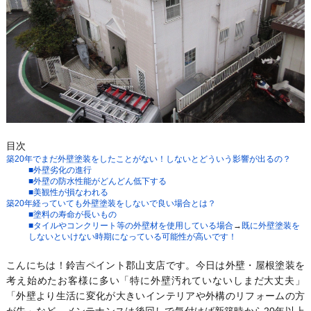
目次
築20年でまだ外壁塗装をしたことがない！しないとどういう影響が出るの？
■外壁劣化の進行
■外壁の防水性能がどんどん低下する
■美観性が損なわれる
築20年経っていても外壁塗装をしないで良い場合とは？
■塗料の寿命が長いもの
■タイルやコンクリート等の外壁材を使用している場合
→
既に外壁塗装を
しないといけない時期になっている可能性が高いです！
こんにちは！鈴吉ペイント郡山支店です。今日は外壁・屋根塗装を
考え始めたお客様に多い「特に外壁汚れていないしまだ大丈夫」
「外壁より生活に変化が大きいインテリアや外構のリフォームの方