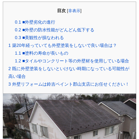
目次
[
非表示
]
0.1
■外壁劣化の進行
0.2
■外壁の防水性能がどんどん低下する
0.3
■美観性が損なわれる
1
築20年経っていても外壁塗装をしないで良い場合は？
1.1
■塗料の寿命が長いもの
1.2
■タイルやコンクリート等の外壁材を使用している場合
2
既に外壁塗装をしないといけない時期になっている可能性が
高い場合
3
外壁リフォームは鈴吉ペイント郡山支店にお任せください！