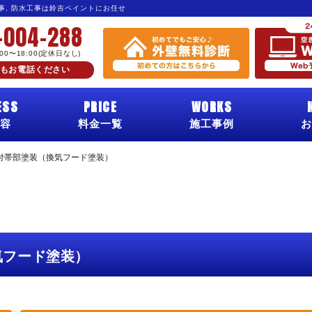
工事, 防水工事は鈴吉ペイントにお任せ
-004-288
:00〜18:00(定休日なし)
もお電話ください
ESS
PRICE
WORKS
容
料金一覧
施工事例
お
付帯部塗装（換気フード塗装）
気フード塗装）