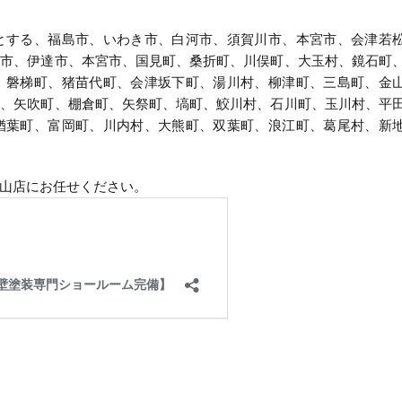
とする、福島市、いわき市、白河市、須賀川市、本宮市、会津若
村市、伊達市、本宮市、国見町、桑折町、川俣町、大玉村、鏡石町
、磐梯町、猪苗代町、会津坂下町、湯川村、柳津町、三島町、金
村、矢吹町、棚倉町、矢祭町、塙町、鮫川村、石川町、玉川村、平
楢葉町、富岡町、川内村、大熊町、双葉町、浪江町、葛尾村、新
山店にお任せください。