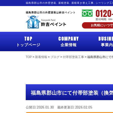
福島県郡山市の外壁塗装, 屋根塗装, 屋根葺き替え工事, シーリング
0120
福島県郡山市の外壁塗装は鈴吉ペイント
受付時間: 09
お気軽にいつで
TOP
COMPANY
BUSIN
トップページ
企業情報
事業内
TOP
>
新着情報
>
ブログ
>
付帯部塗装工事
>
福島県郡山市にて
福島県郡山市にて付帯部塗装（換
公開日:2026.01.30 最終更新日:2026.02.05