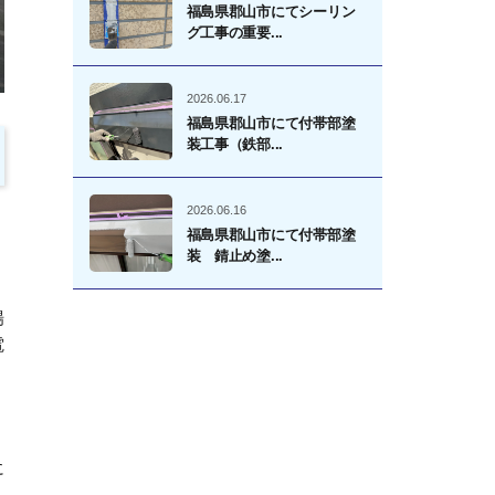
福島県郡山市にてシーリン
グ工事の重要...
2026.06.17
福島県郡山市にて付帯部塗
装工事（鉄部...
2026.06.16
福島県郡山市にて付帯部塗
装 錆止め塗...
場
電
に