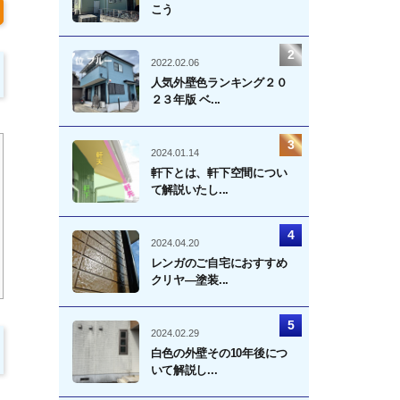
こう
2022.02.06
人気外壁色ランキング２０
２３年版 ベ...
2024.01.14
軒下とは、軒下空間につい
て解説いたし...
2024.04.20
レンガのご自宅におすすめ
クリヤ―塗装...
2024.02.29
白色の外壁その10年後につ
いて解説し...