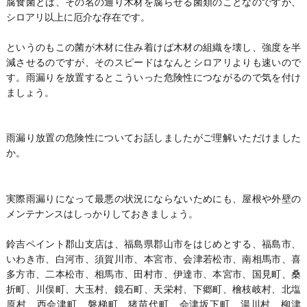
腐食菌とは、その名の通り木材を腐らせる菌類のことなのですが、
シロアリ以上に厄介な存在です。
というのもこの菌が木材に住み着けば木材の組織を壊し、強度を半
減させるのですが、そのスピードはなんとシロアリよりも速いので
す。雨漏りを放置するとこういった危険性につながるので気を付け
ましょう。
雨漏り放置の危険性についてお話しましたがご理解いただけました
か。
実際雨漏りになって最悪の状況にならないためにも、屋根や外壁の
メンテナンスはしっかりしておきましょう。
鈴吉ペイント郡山支店は、福島県郡山市をはじめとする、福島市、
いわき市、白河市、須賀川市、本宮市、会津若松市、南相馬市、喜
多方市、二本松市、相馬市、田村市、伊達市、本宮市、国見町、桑
折町、川俣町、大玉村、鏡石町、天栄村、下郷町、檜枝岐村、北塩
原村、西会津町、磐梯町、猪苗代町、会津坂下町、湯川村、柳津