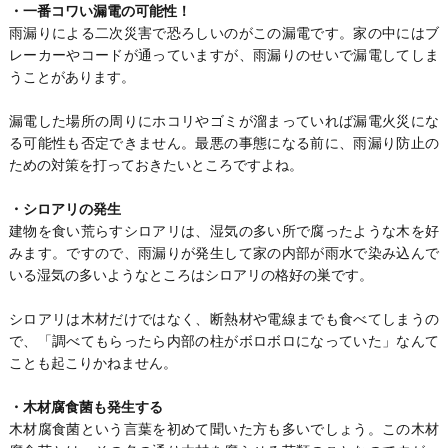
・一番コワい漏電の可能性！
雨漏りによる二次災害で恐ろしいのがこの漏電です。家の中にはブ
レーカーやコードが通っていますが、雨漏りのせいで漏電してしま
うことがあります。
漏電した場所の周りにホコリやゴミが溜まっていれば漏電火災にな
る可能性も否定できません。最悪の事態になる前に、雨漏り防止の
ための対策を打っておきたいところですよね。
・シロアリの発生
建物を食い荒らすシロアリは、湿気の多い所で腐ったような木を好
みます。ですので、雨漏りが発生して家の内部が雨水で染み込んで
いる湿気の多いようなところはシロアリの格好の巣です。
シロアリは木材だけではなく、断熱材や電線までも食べてしまうの
で、「調べてもらったら内部の柱がボロボロになっていた」なんて
ことも起こりかねません。
・木材腐食菌も発生する
木材腐食菌という言葉を初めて聞いた方も多いでしょう。この木材