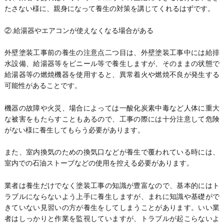
たさない様に、親身になって養生の対策を講じてくれるはずです。
②.給湯器やエアコンが使えなくなる場合がある
外壁塗装工事前の養生の注意点二つ目は、外壁塗装工事中には給排
水設備、給湯器等をビニール等で養生しますが、そのままの状態で
給湯器等の燃焼機器を使用すると、異常着火や燃焼不良が発生する
可能性があることです。
機器の故障や火災、場合によっては一酸化炭素中毒など人体に重大
な被害をもたらすこともあるので、工事の際には十分注意して危険
がない様に養生してもらう必要があります。
また、室内換気のための換気口などが養生で覆われている時には、
室内での石油ストーブなどの使用を控える必要があります。
業者は養生だけでなく塗装工事の知識が豊富なので、基本的にはト
ラブルにならないよう上手に養生しますが、まれに知識や基礎がで
きていない見習いの方が養生をしてしまうことがあります。いい業
者はしっかりと作業を監視していますが、トラブルが起こらないよ