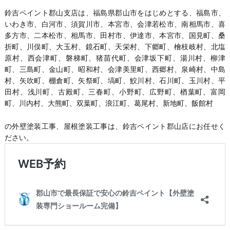
鈴吉ペイント郡山支店は、福島県郡山市をはじめとする、福島市、
いわき市、白河市、須賀川市、本宮市、会津若松市、南相馬市、喜
多方市、二本松市、相馬市、田村市、伊達市、本宮市、国見町、桑
折町、川俣町、大玉村、鏡石町、天栄村、下郷町、檜枝岐村、北塩
原村、西会津町、磐梯町、猪苗代町、会津坂下町、湯川村、柳津
町、三島町、金山町、昭和村、会津美里町、西郷村、泉崎村、中島
村、矢吹町、棚倉町、矢祭町、塙町、鮫川村、石川町、玉川村、平
田村、浅川町、古殿町、三春町、小野町、広野町、楢葉町、富岡
町、川内村、大熊町、双葉町、浪江町、葛尾村、新地町、飯館村
の外壁塗装工事、屋根塗装工事は、鈴吉ペイント郡山店にお任せく
ださい。