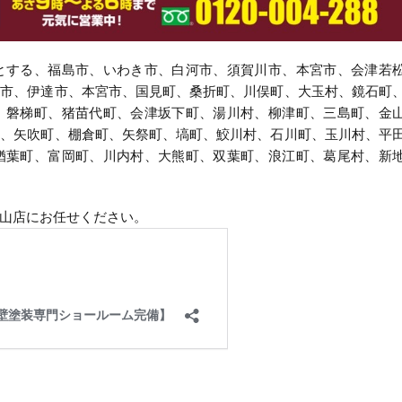
とする、福島市、いわき市、白河市、須賀川市、本宮市、会津若
村市、伊達市、本宮市、国見町、桑折町、川俣町、大玉村、鏡石町
、磐梯町、猪苗代町、会津坂下町、湯川村、柳津町、三島町、金
村、矢吹町、棚倉町、矢祭町、塙町、鮫川村、石川町、玉川村、平
楢葉町、富岡町、川内村、大熊町、双葉町、浪江町、葛尾村、新
山店にお任せください。