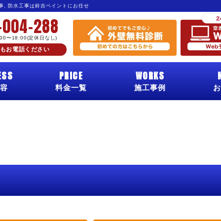
工事, 防水工事は鈴吉ペイントにお任せ
-004-288
:00〜18:00(定休日なし)
もお電話ください
ESS
PRICE
WORKS
容
料金一覧
施工事例
お