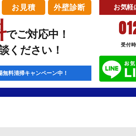
お見積
外壁診断
お気軽
料
01
でご対応中！
受付時間
談ください！
場無料清掃キャンペーン中！