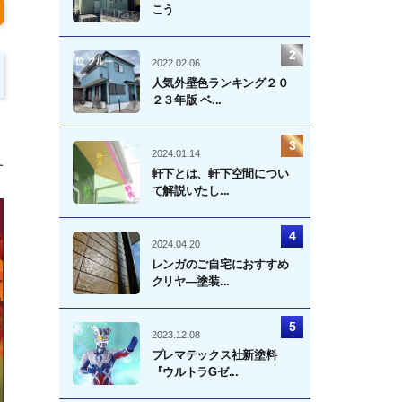
こう
2022.02.06
人気外壁色ランキング２０
２３年版 ベ...
2024.01.14
一
軒下とは、軒下空間につい
て解説いたし...
2024.04.20
レンガのご自宅におすすめ
クリヤ―塗装...
2023.12.08
プレマテックス社新塗料
『ウルトラGゼ...