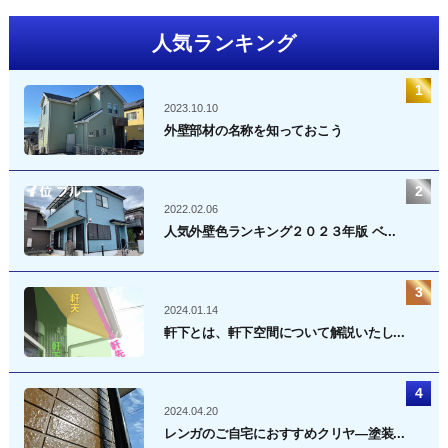
ペ
人気ランキング
ー
ジ
送
2023.10.10
り
外壁部材の名称を知っておこう
2022.02.06
人気外壁色ランキング２０２３年版 ベ...
2024.01.14
軒下とは、軒下空間について解説いたし...
2024.04.20
レンガのご自宅におすすめクリヤ―塗装...