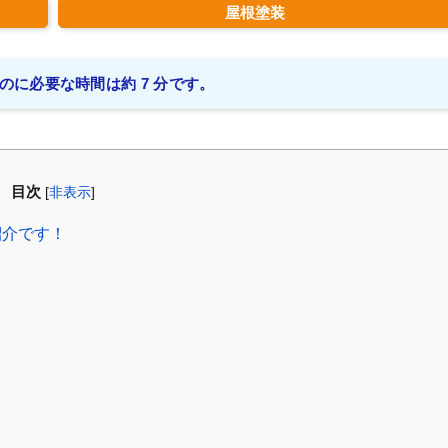
屋根塗装
のに必要な時間は約 7 分です。
目次
[
非表示
]
紹介です！
！