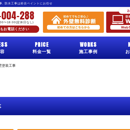
工事, 防水工事は鈴吉ペイントにお任せ
-004-288
:00〜18:00(定休日なし)
もお電話ください
ESS
PRICE
WORKS
容
料金一覧
施工事例
お
壁塗装工事
事