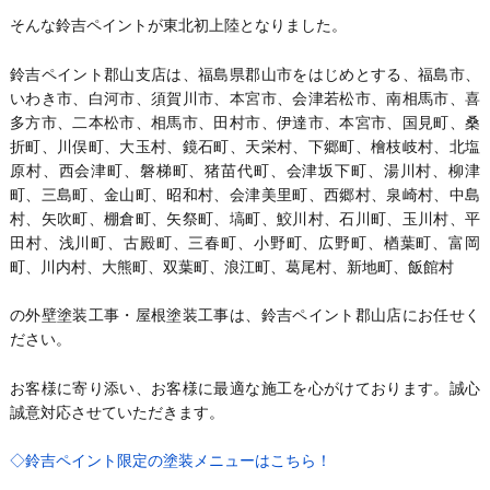
そんな鈴吉ペイントが東北初上陸となりました。
鈴吉ペイント郡山支店は、福島県郡山市をはじめとする、福島市、
いわき市、白河市、須賀川市、本宮市、会津若松市、南相馬市、喜
多方市、二本松市、相馬市、田村市、伊達市、本宮市、国見町、桑
折町、川俣町、大玉村、鏡石町、天栄村、下郷町、檜枝岐村、北塩
原村、西会津町、磐梯町、猪苗代町、会津坂下町、湯川村、柳津
町、三島町、金山町、昭和村、会津美里町、西郷村、泉崎村、中島
村、矢吹町、棚倉町、矢祭町、塙町、鮫川村、石川町、玉川村、平
田村、浅川町、古殿町、三春町、小野町、広野町、楢葉町、富岡
町、川内村、大熊町、双葉町、浪江町、葛尾村、新地町、飯館村
の外壁塗装工事・屋根塗装工事は、鈴吉ペイント郡山店にお任せく
ださい。
お客様に寄り添い、お客様に最適な施工を心がけております。誠心
誠意対応させていただきます。
◇鈴吉ペイント限定の塗装メニューはこちら！