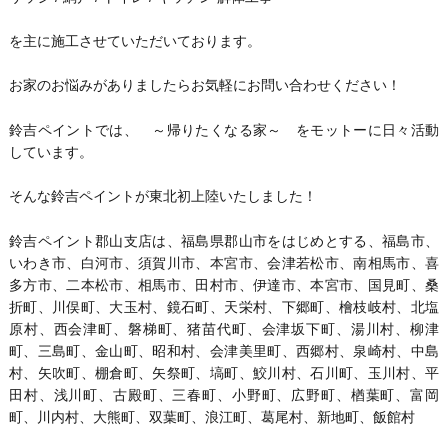
を主に施工させていただいております。
お家のお悩みがありましたらお気軽にお問い合わせください！
鈴吉ペイントでは、 ～帰りたくなる家～ をモットーに日々活動
しています。
そんな鈴吉ペイントが東北初上陸いたしました！
鈴吉ペイント郡山支店は、福島県郡山市をはじめとする、福島市、
いわき市、白河市、須賀川市、本宮市、会津若松市、南相馬市、喜
多方市、二本松市、相馬市、田村市、伊達市、本宮市、国見町、桑
折町、川俣町、大玉村、鏡石町、天栄村、下郷町、檜枝岐村、北塩
原村、西会津町、磐梯町、猪苗代町、会津坂下町、湯川村、柳津
町、三島町、金山町、昭和村、会津美里町、西郷村、泉崎村、中島
村、矢吹町、棚倉町、矢祭町、塙町、鮫川村、石川町、玉川村、平
田村、浅川町、古殿町、三春町、小野町、広野町、楢葉町、富岡
町、川内村、大熊町、双葉町、浪江町、葛尾村、新地町、飯館村