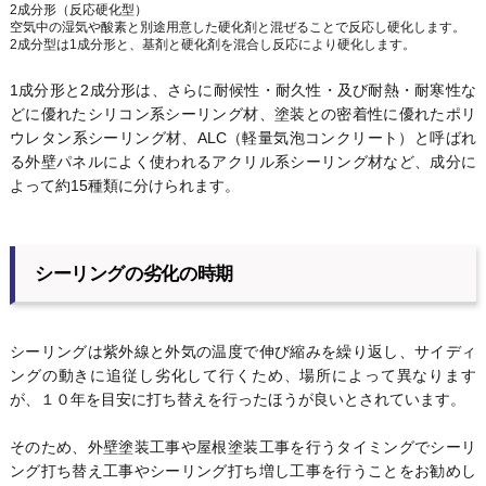
2成分形（反応硬化型）
空気中の湿気や酸素と別途用意した硬化剤と混ぜることで反応し硬化します。
2成分型は1成分形と、基剤と硬化剤を混合し反応により硬化します。
1成分形と2成分形は、さらに耐候性・耐久性・及び耐熱・耐寒性な
どに優れたシリコン系シーリング材、塗装との密着性に優れたポリ
ウレタン系シーリング材、ALC（軽量気泡コンクリート）と呼ばれ
る外壁パネルによく使われるアクリル系シーリング材など、成分に
よって約15種類に分けられます。
シーリングの劣化の時期
シーリングは紫外線と外気の温度で伸び縮みを繰り返し、サイディ
ングの動きに追従し劣化して行くため、場所によって異なります
が、１０年を目安に打ち替えを行ったほうが良いとされています。
そのため、外壁塗装工事や屋根塗装工事を行うタイミングでシーリ
ング打ち替え工事やシーリング打ち増し工事を行うことをお勧めし