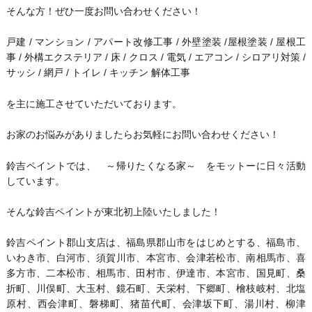
そんな方！ぜひ一度お問い合わせください！
戸建 / マンション / アパート改修工事 / 外壁塗装 /屋根塗装 / 屋根工
事 / 外構エクステリア / 床 / クロス / 電気 / エアコン / シロアリ対策 /
サッシ / 網戸 / トイレ / キッチン 解体工事
を主に施工させていただいております。
お家のお悩みがありましたらお気軽にお問い合わせください！
鈴吉ペイントでは、 ～帰りたくなる家～ をモットーに日々活動
しています。
そんな鈴吉ペイントが東北初上陸いたしました！
鈴吉ペイント郡山支店は、福島県郡山市をはじめとする、福島市、
いわき市、白河市、須賀川市、本宮市、会津若松市、南相馬市、喜
多方市、二本松市、相馬市、田村市、伊達市、本宮市、国見町、桑
折町、川俣町、大玉村、鏡石町、天栄村、下郷町、檜枝岐村、北塩
原村、西会津町、磐梯町、猪苗代町、会津坂下町、湯川村、柳津