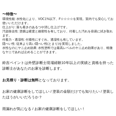
〜特徴〜
環境性能: 水性化により、VOC1%以下、F☆☆☆☆を実現。室内でも安心してお
使いいただけます。
仕上がり: 落ち着きのあるつや消し仕上げです。
汚染除去性: 塗膜は硬度と緻密性を有しており、付着した汚れを容易に拭き取れ
ます。
付着力・透湿性: 付着性にすぐれ、透湿性も有しています。
隠ぺい性: 従来より高い隠ぺい性(とまり)を実現しました。
水性なのにヤニ止め効果: 水性塗料では最高レベルのヤニ止め効果があり、軽微
なヤニであれば止めることができます。
鈴吉ペイントは外壁診断士現場経験10年以上の実績と資格を持った
診断士があなたのお家を診断します。
お見積り・診断は無料
となっております。
お家の健康診断をしてほしい / 塗装の金額だけでも知りたい / 塗装し
たほうがいいだろうか？
雨漏れが気になる / お家の健康診断をしてほしい！