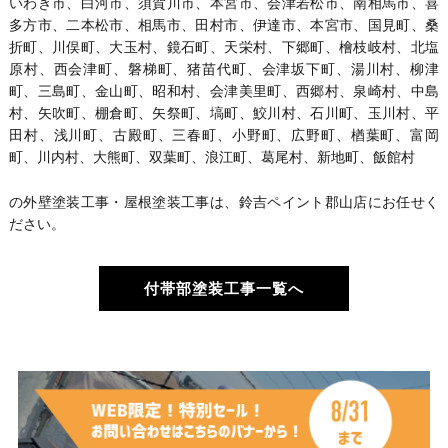
いわき市、白河市、須賀川市、本宮市、会津若松市、南相馬市、喜
多方市、二本松市、相馬市、田村市、伊達市、本宮市、国見町、桑
折町、川俣町、大玉村、鏡石町、天栄村、下郷町、檜枝岐村、北塩
原村、西会津町、磐梯町、猪苗代町、会津坂下町、湯川村、柳津
町、三島町、金山町、昭和村、会津美里町、西郷村、泉崎村、中島
村、矢吹町、棚倉町、矢祭町、塙町、鮫川村、石川町、玉川村、平
田村、浅川町、古殿町、三春町、小野町、広野町、楢葉町、富岡
町、川内村、大熊町、双葉町、浪江町、葛尾村、新地町、飯館村
の外壁塗装工事・屋根塗装工事は、鈴吉ペイント郡山店にお任せく
ださい。
付帯部塗装工事一覧へ