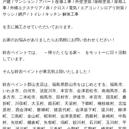
戸建 / マンション / アパート改修工事 / 外壁塗装 /屋根塗装 / 屋根工
事 / 外構エクステリア / 床 / クロス / 電気 / エアコン / シロアリ対策 /
サッシ / 網戸 / トイレ / キッチン 解体工事
を主に施工させていただいております。
お家のお悩みがありましたらお気軽にお問い合わせください！
鈴吉ペイントでは、 ～帰りたくなる家～ をモットーに日々活動
しています。
そんな鈴吉ペイントが東北初上陸いたしました！
鈴吉ペイント郡山支店は、福島県郡山市をはじめとする、福島市、
いわき市、白河市、須賀川市、本宮市、会津若松市、南相馬市、喜
多方市、二本松市、相馬市、田村市、伊達市、本宮市、国見町、桑
折町、川俣町、大玉村、鏡石町、天栄村、下郷町、檜枝岐村、北塩
原村、西会津町、磐梯町、猪苗代町、会津坂下町、湯川村、柳津
町、三島町、金山町、昭和村、会津美里町、西郷村、泉崎村、中島
村、矢吹町、棚倉町、矢祭町、塙町、鮫川村、石川町、玉川村、平
田村、浅川町、古殿町、三春町、小野町、広野町、楢葉町、富岡