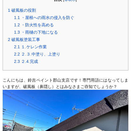
1
破風板の役割
1.1
・屋根への雨水の侵入を防ぐ
1.2
・防火性を高める
1.3
・雨樋の下地になる
2
破風板塗装工事
2.1
１.ケレン作業
2.2
２.３.中塗り、上塗り
2.3
２.4.完成
こんにちは、鈴吉ペイント郡山支店です！専門用語にはなってしま
いますが、破風板（鼻隠し）とはみなさまご存知でしょうか？