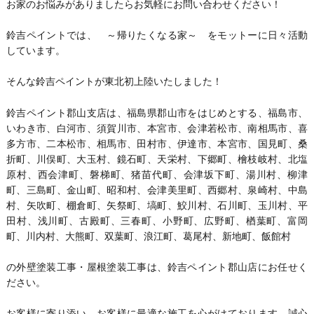
お家のお悩みがありましたらお気軽にお問い合わせください！
鈴吉ペイントでは、 ～帰りたくなる家～ をモットーに日々活動
しています。
そんな鈴吉ペイントが東北初上陸いたしました！
鈴吉ペイント郡山支店は、福島県郡山市をはじめとする、福島市、
いわき市、白河市、須賀川市、本宮市、会津若松市、南相馬市、喜
多方市、二本松市、相馬市、田村市、伊達市、本宮市、国見町、桑
折町、川俣町、大玉村、鏡石町、天栄村、下郷町、檜枝岐村、北塩
原村、西会津町、磐梯町、猪苗代町、会津坂下町、湯川村、柳津
町、三島町、金山町、昭和村、会津美里町、西郷村、泉崎村、中島
村、矢吹町、棚倉町、矢祭町、塙町、鮫川村、石川町、玉川村、平
田村、浅川町、古殿町、三春町、小野町、広野町、楢葉町、富岡
町、川内村、大熊町、双葉町、浪江町、葛尾村、新地町、飯館村
の外壁塗装工事・屋根塗装工事は、鈴吉ペイント郡山店にお任せく
ださい。
お客様に寄り添い、お客様に最適な施工を心がけております。誠心