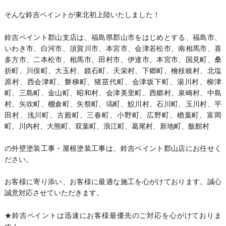
そんな鈴吉ペイントが東北初上陸いたしました！
鈴吉ペイント郡山支店は、福島県郡山市をはじめとする、福島市、
いわき市、白河市、須賀川市、本宮市、会津若松市、南相馬市、喜
多方市、二本松市、相馬市、田村市、伊達市、本宮市、国見町、桑
折町、川俣町、大玉村、鏡石町、天栄村、下郷町、檜枝岐村、北塩
原村、西会津町、磐梯町、猪苗代町、会津坂下町、湯川村、柳津
町、三島町、金山町、昭和村、会津美里町、西郷村、泉崎村、中島
村、矢吹町、棚倉町、矢祭町、塙町、鮫川村、石川町、玉川村、平
田村、浅川町、古殿町、三春町、小野町、広野町、楢葉町、富岡
町、川内村、大熊町、双葉町、浪江町、葛尾村、新地町、飯館村
の外壁塗装工事・屋根塗装工事は、鈴吉ペイント郡山店にお任せく
ださい。
お客様に寄り添い、お客様に最適な施工を心がけております。誠心
誠意対応させていただきます。
★鈴吉ペイントは迅速にお客様最優先のご対応を心がけておりま