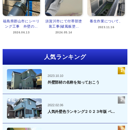
福島県郡山市にシーリ
須賀川市にて付帯部塗
養生作業について、
ング工事 外壁の...
装工事(破風板塗...
2023.11.16
2026.06.13
2024.05.14
人気ランキング
2023.10.10
外壁部材の名称を知っておこう
2022.02.06
人気外壁色ランキング２０２３年版 ベ...