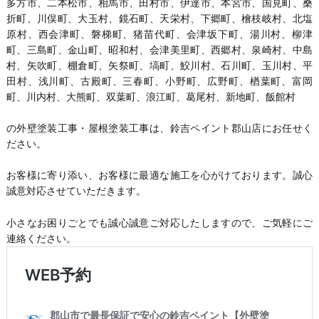
多方市、二本松市、相馬市、田村市、伊達市、本宮市、国見町、桑
折町、川俣町、大玉村、鏡石町、天栄村、下郷町、檜枝岐村、北塩
原村、西会津町、磐梯町、猪苗代町、会津坂下町、湯川村、柳津
町、三島町、金山町、昭和村、会津美里町、西郷村、泉崎村、中島
村、矢吹町、棚倉町、矢祭町、塙町、鮫川村、石川町、玉川村、平
田村、浅川町、古殿町、三春町、小野町、広野町、楢葉町、富岡
町、川内村、大熊町、双葉町、浪江町、葛尾村、新地町、飯館村
の外壁塗装工事・屋根塗装工事は、鈴吉ペイント郡山店にお任せく
ださい。
お客様に寄り添い、お客様に最適な施工を心がけております。誠心
誠意対応させていただきます。
小さなお困りごとでも誠心誠意ご対応したしますので、ご気軽にご
連絡ください。