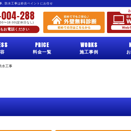
工事, 防水工事は鈴吉ペイントにお任せ
-004-288
:00〜18:00(定休日なし)
もお電話ください
ESS
PRICE
WORKS
容
料金一覧
施工事例
お
防水工事