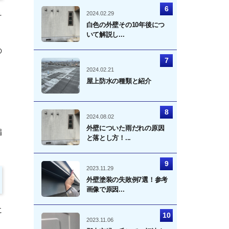
2024.02.29
そ
白色の外壁その10年後につ
いて解説し...
の
2024.02.21
屋上防水の種類と紹介
2024.08.02
外壁についた雨だれの原因
漏
と落とし方！...
2023.11.29
外壁塗装の失敗例7選！参考
画像で原因...
に
2023.11.06