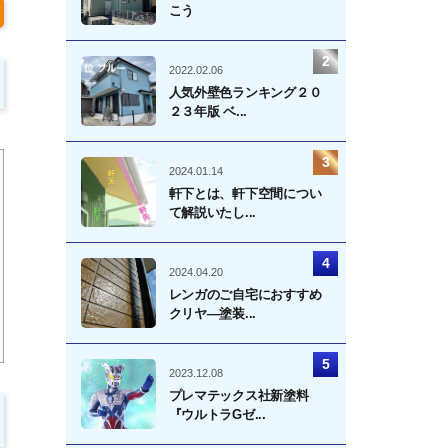
こう
2022.02.06
人気外壁色ランキング２０
２３年版 ベ...
2024.01.14
軒下とは、軒下空間につい
て解説いたし...
2024.04.20
レンガのご自宅におすすめ
クリヤ―塗装...
2023.12.08
プレマテックス社新塗料
『ウルトラGゼ...