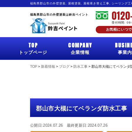
福島県郡山市の外壁塗装, 屋根塗装, 屋根葺き替え工事, シーリング
0120
福島県郡山市の外壁塗装は鈴吉ペイント
受付時間: 09
お気軽にいつで
TOP
COMPANY
BUSIN
トップページ
企業情報
事業内
TOP
>
新着情報
>
ブログ
>
防水工事
>
郡山市大槻にてベランダ
郡山市大槻にてベランダ防水工事
公開日:2024.07.26 最終更新日:2024.07.26