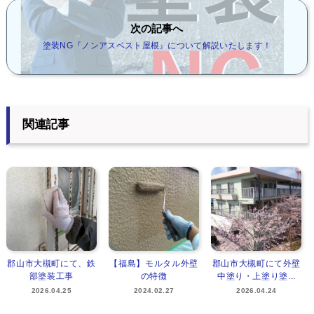
次の記事へ
塗装NG『ノンアスベスト屋根』について解説いたします！
関連記事
郡山市大槻町にて、鉄
【福島】モルタル外壁
郡山市大槻町にて外壁
部塗装工事
の特徴
中塗り・上塗り塗...
2026.04.25
2024.02.27
2026.04.24