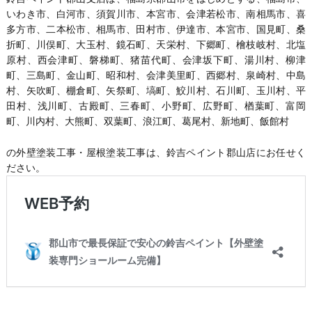
いわき市、白河市、須賀川市、本宮市、会津若松市、南相馬市、喜
多方市、二本松市、相馬市、田村市、伊達市、本宮市、国見町、桑
折町、川俣町、大玉村、鏡石町、天栄村、下郷町、檜枝岐村、北塩
原村、西会津町、磐梯町、猪苗代町、会津坂下町、湯川村、柳津
町、三島町、金山町、昭和村、会津美里町、西郷村、泉崎村、中島
村、矢吹町、棚倉町、矢祭町、塙町、鮫川村、石川町、玉川村、平
田村、浅川町、古殿町、三春町、小野町、広野町、楢葉町、富岡
町、川内村、大熊町、双葉町、浪江町、葛尾村、新地町、飯館村
の外壁塗装工事・屋根塗装工事は、鈴吉ペイント郡山店にお任せく
ださい。