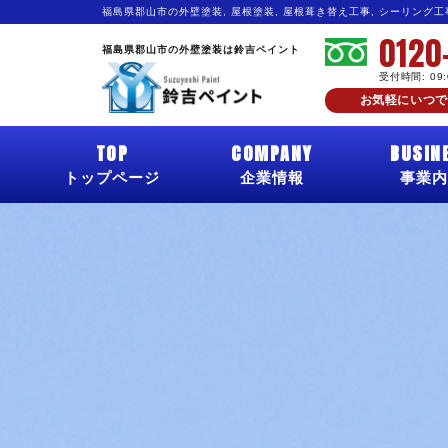
福島県郡山市の外壁塗装, 屋根塗装, 屋根葺き替え工事, シーリング
0120
福島県郡山市の外壁塗装は鈴吉ペイント
受付時間: 09
お気軽にいつで
TOP
COMPANY
BUSIN
トップページ
企業情報
事業内