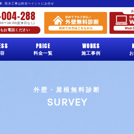
工事, 防水工事は鈴吉ペイントにお任せ
-004-288
:00〜18:00(定休日なし)
もお電話ください
ESS
PRICE
WORKS
容
料金一覧
施工事例
お
外壁・屋根無料診断
SURVEY