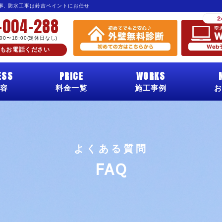
工事, 防水工事は鈴吉ペイントにお任せ
-004-288
:00〜18:00(定休日なし)
もお電話ください
ESS
PRICE
WORKS
容
料金一覧
施工事例
お
よくある質問
FAQ