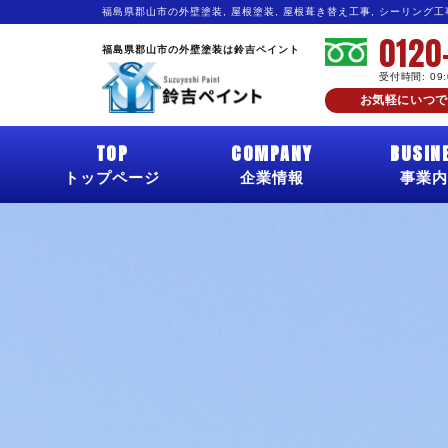
福島県郡山市の外壁塗装, 屋根塗装, 屋根葺き替え工事, シーリング
0120
福島県郡山市の外壁塗装は鈴吉ペイント
受付時間: 09
お気軽にいつで
TOP
COMPANY
BUSIN
トップページ
企業情報
事業内