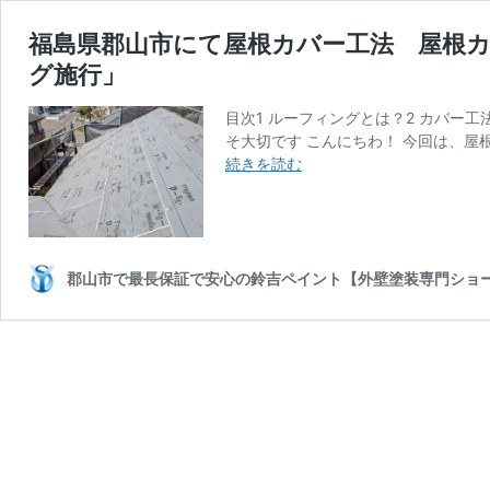
福島県郡山市にて屋根カバー工法 屋根
グ施行」
目次1 ルーフィングとは？2 カバー
そ大切です こんにちわ！ 今回は、屋
福
続きを読む
島
県
郡
山
市
郡山市で最長保証で安心の鈴吉ペイント【外壁塗装専門ショ
に
て
屋
根
カ
バ
ー
工
法