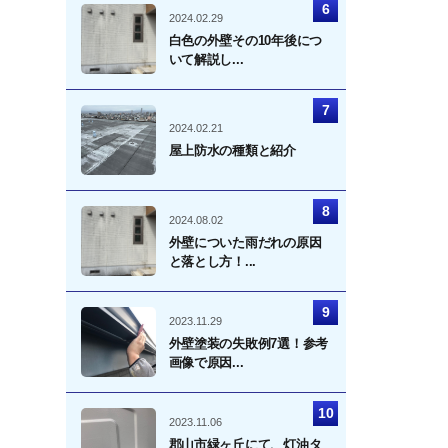
2024.02.29
白色の外壁その10年後につ
いて解説し...
2024.02.21
屋上防水の種類と紹介
2024.08.02
外壁についた雨だれの原因
と落とし方！...
2023.11.29
外壁塗装の失敗例7選！参考
画像で原因...
2023.11.06
郡山市緑ヶ丘にて、灯油タ