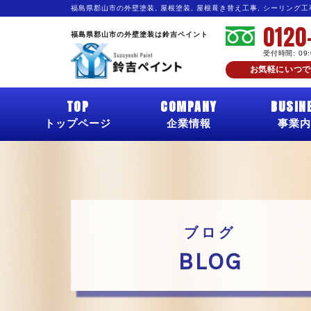
福島県郡山市の外壁塗装, 屋根塗装, 屋根葺き替え工事, シーリング
0120
福島県郡山市の外壁塗装は鈴吉ペイント
受付時間: 09
お気軽にいつで
TOP
COMPANY
BUSIN
トップページ
企業情報
事業内
ブログ
BLOG