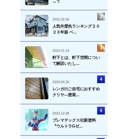
こう
2022.02.06
人気外壁色ランキング２０
２３年版 ベ...
2024.01.14
軒下とは、軒下空間につい
て解説いたし...
2024.04.20
レンガのご自宅におすすめ
クリヤ―塗装...
2023.12.08
プレマテックス社新塗料
『ウルトラGゼ...