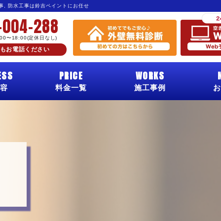
工事, 防水工事は鈴吉ペイントにお任せ
-004-288
:00〜18:00(定休日なし)
もお電話ください
ESS
PRICE
WORKS
容
料金一覧
施工事例
お